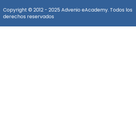
Copyright © 2012 - 2025 Advenio eAcademy. Todos los
derechos reservados
Iniciar sesión
La contraseña debe tener un mínimo de 8 caracteres de
números y letras, contener al menos 1 letra mayúscula