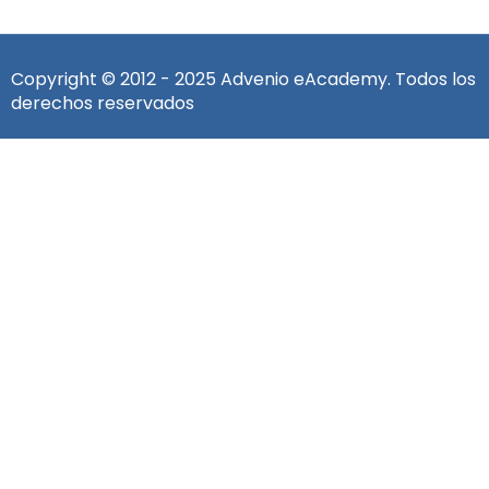
Copyright © 2012 - 2025 Advenio eAcademy. Todos los
derechos reservados
Iniciar sesión
La contraseña debe tener un mínimo de 8 caracteres de
números y letras, contener al menos 1 letra mayúscula